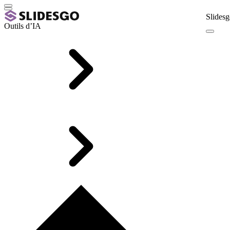
Slidesg
Outils d’IA