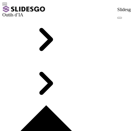
Slidesg
Outils d’IA