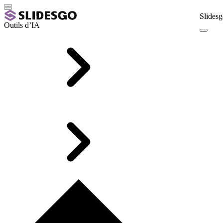
Slidesg
Outils d’IA