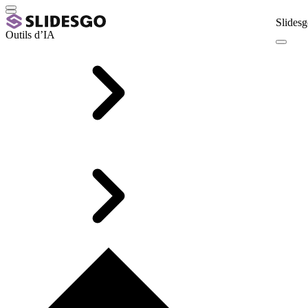
Slidesg
Outils d’IA