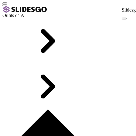
Slidesg
Outils d’IA