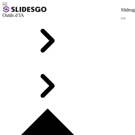
Slidesg
Outils d’IA