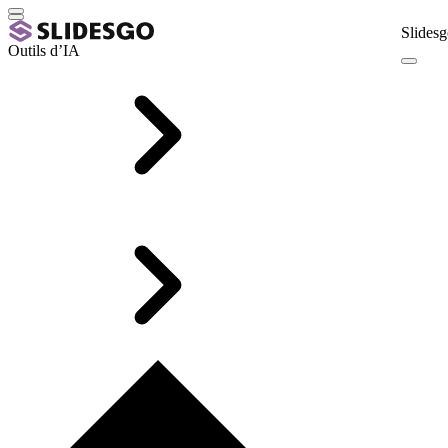
Slidesg
Outils d’IA