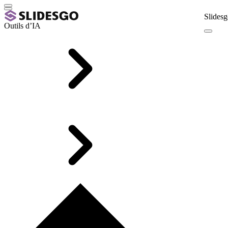
Slidesg
Outils d’IA