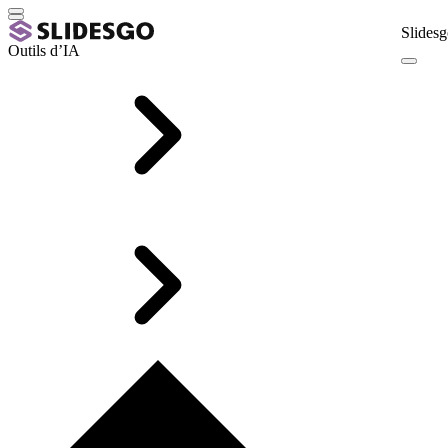
Slidesg
Outils d’IA