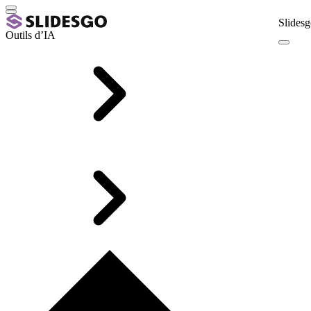
Slidesg
Outils d’IA