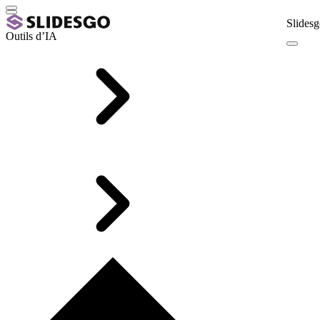
Slidesg
Outils d’IA