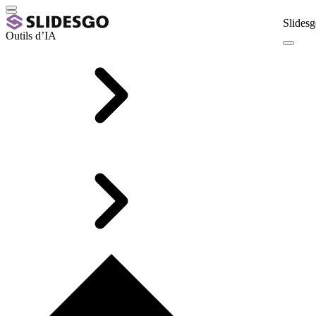
Slidesg
Outils d’IA