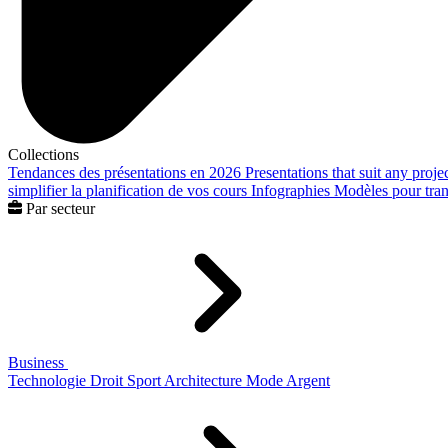
Collections
Tendances des présentations en 2026
Presentations that suit any proje
simplifier la planification de vos cours
Infographies
Modèles pour trans
Par secteur
Business
Technologie
Droit
Sport
Architecture
Mode
Argent