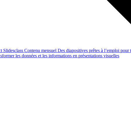
ct
Slidesclass
Contenu mensuel
Des diapositives prêtes à l’emploi pour t
former les données et les informations en présentations visuelles