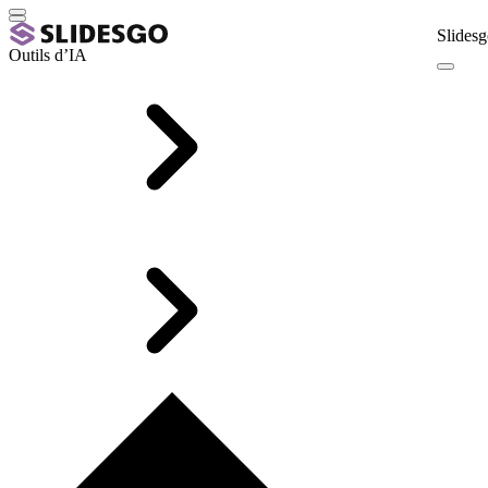
Slidesg
Outils d’IA