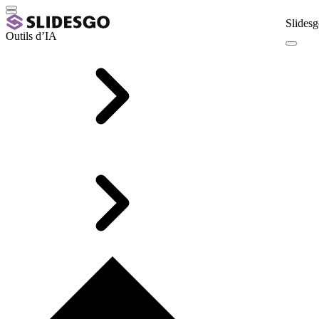
Slidesg
Outils d’IA