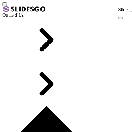
Slidesg
Outils d’IA