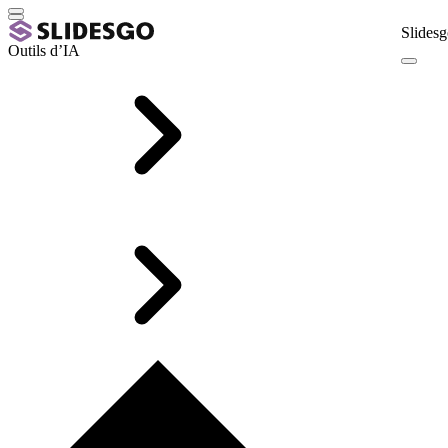
Slidesg
Outils d’IA