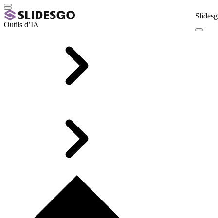
Slidesg
Outils d’IA