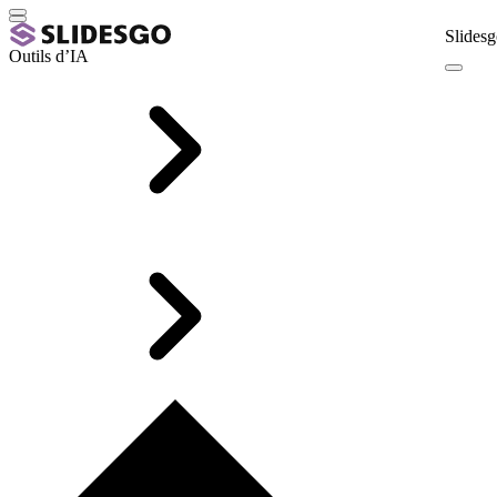
Slidesg
Outils d’IA