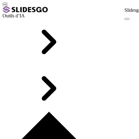
Slidesg
Outils d’IA