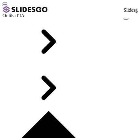
Slidesg
Outils d’IA