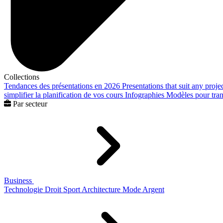
Collections
Tendances des présentations en 2026
Presentations that suit any proje
simplifier la planification de vos cours
Infographies
Modèles pour trans
Par secteur
Business
Technologie
Droit
Sport
Architecture
Mode
Argent