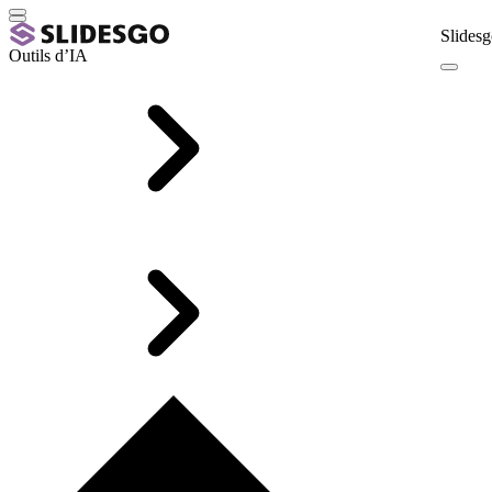
Slidesg
Outils d’IA