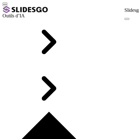
Slidesg
Outils d’IA