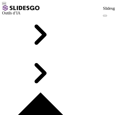
Slidesg
Outils d’IA