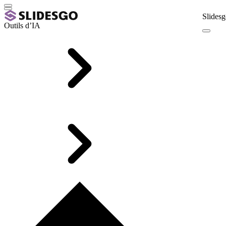
Slidesg
Outils d’IA