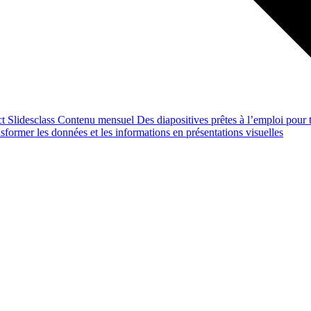
ct
Slidesclass
Contenu mensuel
Des diapositives prêtes à l’emploi pour t
former les données et les informations en présentations visuelles