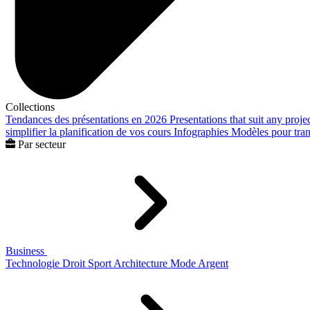
Collections
Tendances des présentations en 2026
Presentations that suit any proje
simplifier la planification de vos cours
Infographies
Modèles pour trans
Par secteur
Business
Technologie
Droit
Sport
Architecture
Mode
Argent