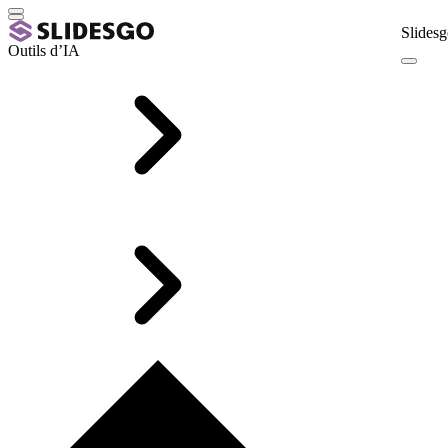
Slidesg
Outils d’IA