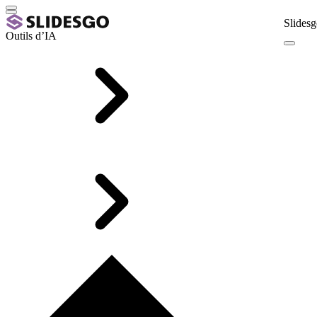
Slidesg
Outils d’IA