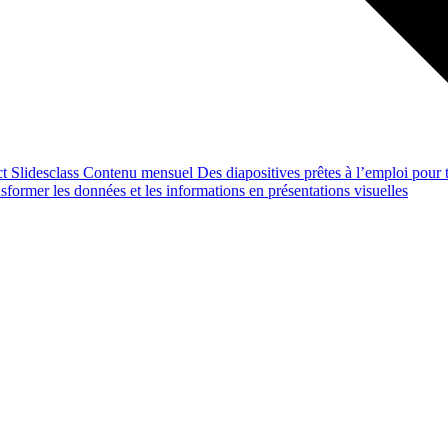
ct
Slidesclass
Contenu mensuel
Des diapositives prêtes à l’emploi pour t
former les données et les informations en présentations visuelles