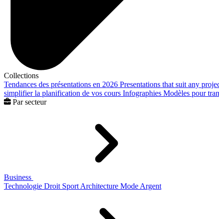
Collections
Tendances des présentations en 2026
Presentations that suit any proje
simplifier la planification de vos cours
Infographies
Modèles pour trans
Par secteur
Business
Technologie
Droit
Sport
Architecture
Mode
Argent