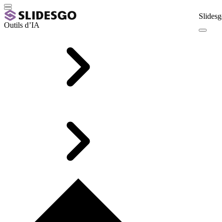
Slidesg
Outils d’IA