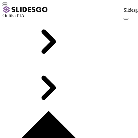
Slidesg
Outils d’IA