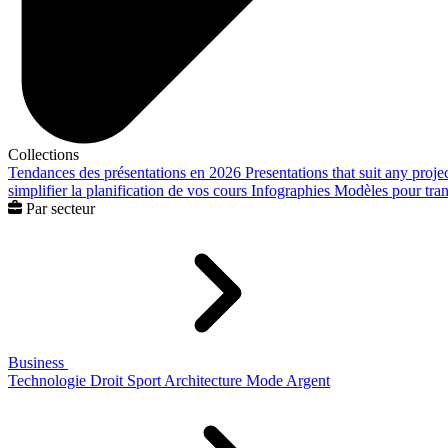
Collections
Tendances des présentations en 2026
Presentations that suit any proje
simplifier la planification de vos cours
Infographies
Modèles pour trans
Par secteur
Business
Technologie
Droit
Sport
Architecture
Mode
Argent