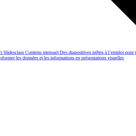
ct
Slidesclass
Contenu mensuel
Des diapositives prêtes à l’emploi pour t
former les données et les informations en présentations visuelles