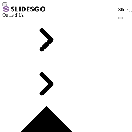
Slidesg
Outils d’IA