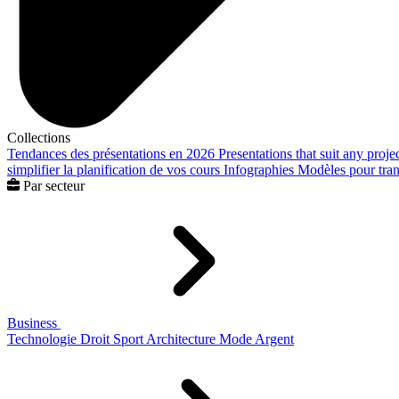
Collections
Tendances des présentations en 2026
Presentations that suit any proje
simplifier la planification de vos cours
Infographies
Modèles pour trans
Par secteur
Business
Technologie
Droit
Sport
Architecture
Mode
Argent