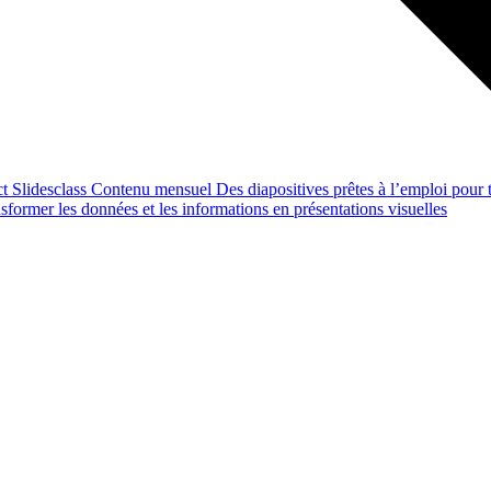
ct
Slidesclass
Contenu mensuel
Des diapositives prêtes à l’emploi pour t
former les données et les informations en présentations visuelles