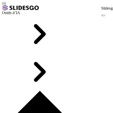
Slidesg
Outils d’IA