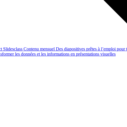
ct
Slidesclass
Contenu mensuel
Des diapositives prêtes à l’emploi pour t
former les données et les informations en présentations visuelles