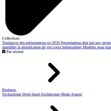
Collections
Tendances des présentations en 2026
Presentations that suit any proje
simplifier la planification de vos cours
Infographies
Modèles pour trans
Par secteur
Business
Technologie
Droit
Sport
Architecture
Mode
Argent