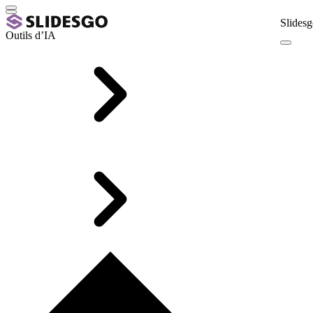
Slidesg
Outils d’IA