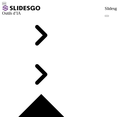
Slidesg
Outils d’IA