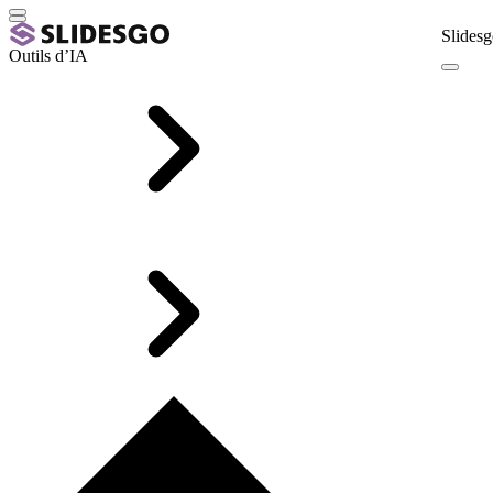
Slidesg
Outils d’IA