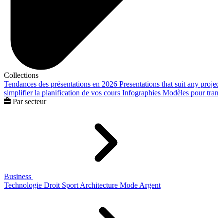
Collections
Tendances des présentations en 2026
Presentations that suit any proje
simplifier la planification de vos cours
Infographies
Modèles pour trans
Par secteur
Business
Technologie
Droit
Sport
Architecture
Mode
Argent