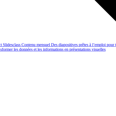
ct
Slidesclass
Contenu mensuel
Des diapositives prêtes à l’emploi pour t
former les données et les informations en présentations visuelles