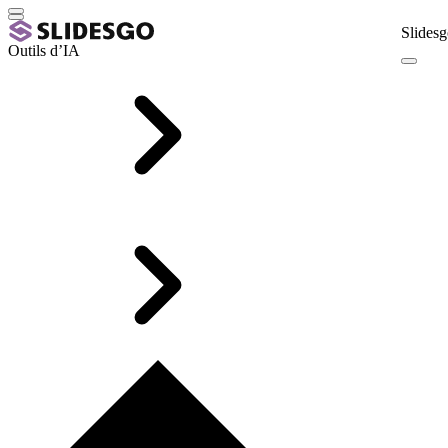
Slidesg
Outils d’IA