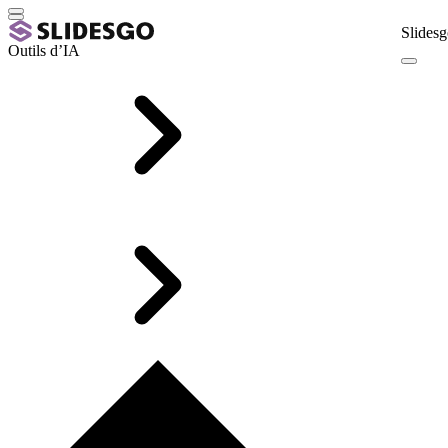
Slidesg
Outils d’IA