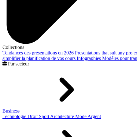
Collections
Tendances des présentations en 2026
Presentations that suit any proje
simplifier la planification de vos cours
Infographies
Modèles pour trans
Par secteur
Business
Technologie
Droit
Sport
Architecture
Mode
Argent