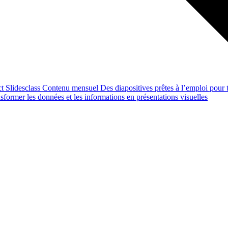
ct
Slidesclass
Contenu mensuel
Des diapositives prêtes à l’emploi pour t
former les données et les informations en présentations visuelles