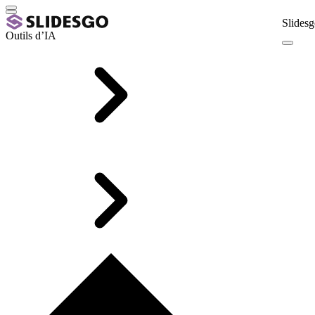
Slidesg
Outils d’IA