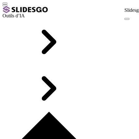
Slidesg
Outils d’IA