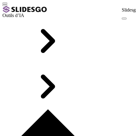
Slidesg
Outils d’IA