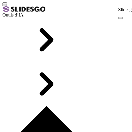
Slidesg
Outils d’IA