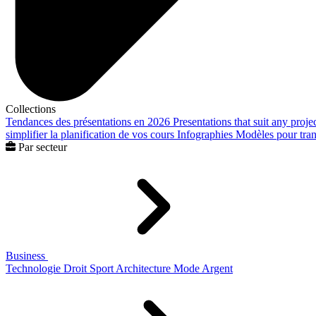
Collections
Tendances des présentations en 2026
Presentations that suit any proje
simplifier la planification de vos cours
Infographies
Modèles pour trans
Par secteur
Business
Technologie
Droit
Sport
Architecture
Mode
Argent