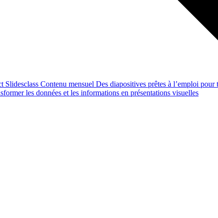
ct
Slidesclass
Contenu mensuel
Des diapositives prêtes à l’emploi pour t
former les données et les informations en présentations visuelles