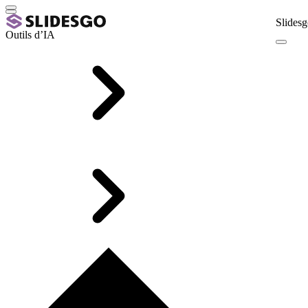
Slidesg
Outils d’IA